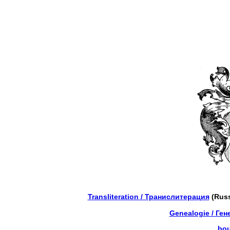
Transliteration / Транислитерация
(Russ
Genealogie / Ген
bou